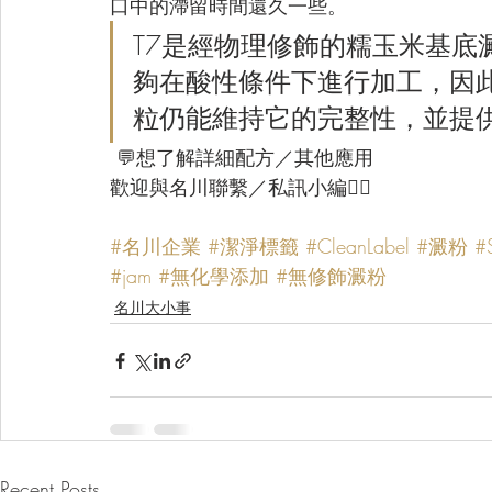
口中的滯留時間還久一些。
T7是經物理修飾的糯玉米基底
夠在酸性條件下進行加工，因
粒仍能維持它的完整性，並提
 💬想了解詳細配方／其他應用
歡迎與名川聯繫／私訊小編👯‍♀️ 
#名川企業
#潔淨標籤
#CleanLabel
#澱粉
#
#jam
#無化學添加
#無修飾澱粉
名川大小事
Recent Posts