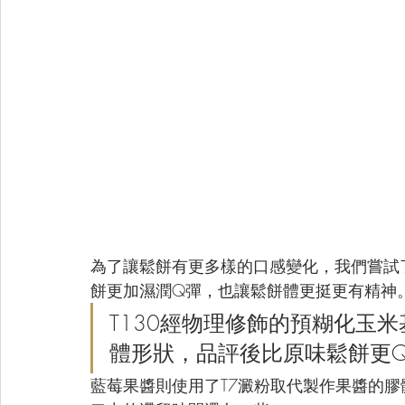
為了讓鬆餅有更多樣的口感變化，我們嘗試了
餅更加濕潤Q彈，也讓鬆餅體更挺更有精神
T130經物理修飾的預糊化玉
體形狀，品評後比原味鬆餅更
藍莓果醬則使用了T7澱粉取代製作果醬的