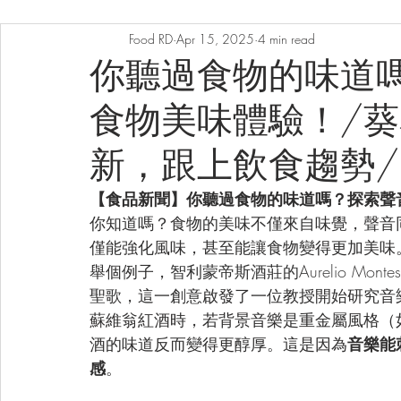
Food RD
Apr 15, 2025
4 min read
你聽過食物的味道
食物美味體驗！/
新，跟上飲食趨勢
【食品新聞】你聽過食物的味道嗎？探索聲
你知道嗎？食物的美味不僅來自味覺，聲音
僅能強化風味，甚至能讓食物變得更加美味
舉個例子，
智利蒙帝斯酒莊的
Aurelio 
聖歌，這一創意啟發了一位教授開始研究音
蘇維翁紅酒時，若背景音樂是重金屬風格（如Guns N'
酒的味道反而變得更醇厚。這是因為
音樂能
感
。