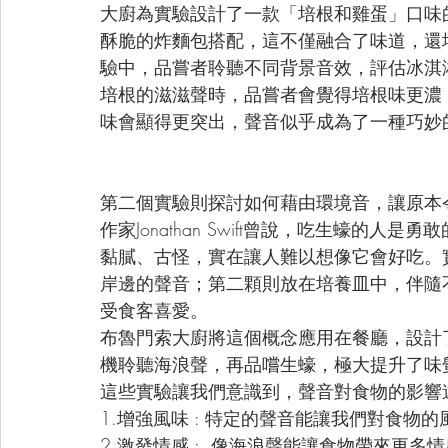
大廚為實驗設計了一款「培根和雞蛋」口味
酥脆的炸麵包搭配，這不僅融合了味道，還
驗中，品嘗者聆聽不同背景音效，評估冰淇
培根的滋滋聲時，品嘗者會覺得培根味更濃
味會顯得更突出，聲音似乎成為了一種巧妙
第二個實驗則探討如何藉由環境音，讓原本
作家Jonathan Swift曾說，吃生蠔的
黏膩、古怪，實在讓人難以想像它會好吃。
岸邊的聲音；第二顆則放在培養皿中，伴隨
受食客喜愛。
布魯門索大廚將這個概念應用在餐廳，設計
機聆聽海浪聲，再品嚐生蠔，極大提升了味
這些實驗讓我們意識到，聲音對食物的影響
1.增強風味 : 特定的聲音能讓我們對食物
2.激發情感 :  像海浪聲能讓食物帶來更