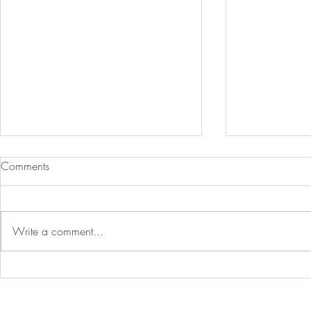
Comments
Write a comment...
植物也能生產乳蛋白！科學家
啤酒副產物
突破 β-酪蛋白製造技術/IFT
奶！Circula
FIRST 2026：蛋白質創新邁向
物飲 Trem