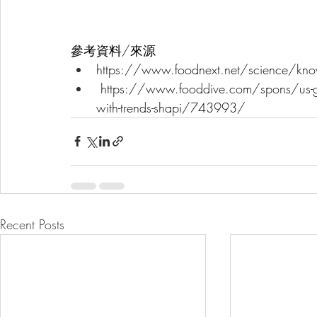
參考資料/來源
https://www.foodnext.net/science/
https://www.fooddive.com/spons/us-grow
with-trends-shapi/743993/
Recent Posts