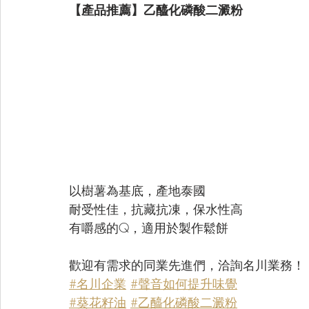
【產品推薦】乙醯化磷酸二澱粉
以樹薯為基底，產地泰國
耐受性佳，抗藏抗凍，保水性高
有嚼感的Q，適用於製作鬆餅
歡迎有需求的同業先進們，洽詢名川業務！ 
#名川企業
#
聲音如何提升味覺
#
葵花籽油
#乙醯化磷酸二澱粉