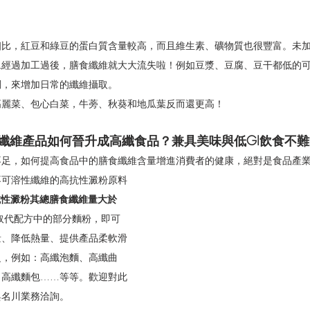
相比，紅豆和綠豆的蛋白質含量較高，而且維生素、礦物質也很豐富。未
旦經過加工過後，膳食纖維就大大流失啦！例如豆漿、豆腐、豆干都低的
調，來增加日常的纖維攝取。
高麗菜、包心白菜，牛蒡、秋葵和地瓜葉反而還更高！
纖維產品如何晉升成高纖食品？兼具美味與低GI飲食不難
不足，如何提高食品中的膳食纖維含量增進消費者的健康，絕對是食品產
不可溶性纖維的高抗性澱粉原料
抗性澱粉其總膳食纖維量大於
取代配方中的部分麵粉，即可
量、降低熱量、提供產品柔軟滑
泛，例如：高纖泡麵、高纖曲
、高纖麵包……等等。歡迎對此
與名川業務洽詢。