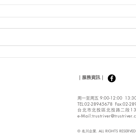
光臘樹黃金花粉是什麼？富含
新配
18種胺基酸與天然維生素、營
的水
養補給的新選擇！/從陽光和
飲食
​｜服務資訊｜
空氣做出蛋白質？英國新創研
澱粉
發「會吸碳的微藻食品技
1,
術」/鮮奶油粉
過5
周一至周五 9:00-12:00 13:30
ST RIVER
TEL:02-28945678 Fax:02-2
ecialty Ingredients
台北市北投區北投路二段1
e-Mail:
trustriver@trustriver
© 名川企業. ALL RIGHTS RESERVED