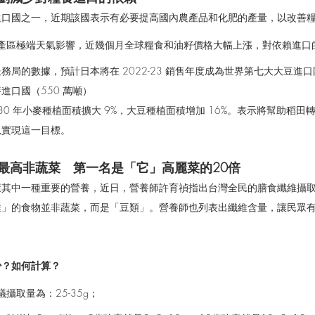
進口國之一，近期該國表示有必要提高國內農產品和化肥的產量，以改善
產區極端天氣影響，近幾個月全球糧食和油籽價格大幅上漲，對依賴進口
局的數據，預計日本將在 2022-23 銷售年度成為世界第七大大豆進口
進口國（550 萬噸）
30 年小麥種植面積擴大 9%，大豆種植面積增加 16%。表示將幫助稻
以實現這一目標。
最高非蔬菜　第一名是「它」高麗菜的20倍
康其中一種重要的營養，近日，營養師許育禎指出台灣全民的膳食纖維攝
維」的食物並非蔬菜，而是「豆類」。營養師也列表出纖維含量，讓民眾
少？如何計算？
攝取量為：25-35g；