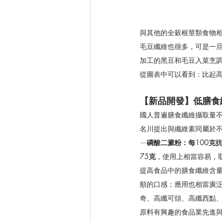
與其他的全穀根莖類食物
毛豆纖維也很多，可是一
加工的黑豆和毛豆入菜烹
從圖表中可以看到：比起
【新品開發】低膳食
國人普遍膳食纖維攝取量
名川提出與纖維素同屬於
—
磷酸二澱粉：每100克
75克
，使用上相當容易，
提高食品中的膳食纖維含
順的口感；應用也相當廣
奇、高纖可頌、高纖西點
原料有興趣的食品業先進