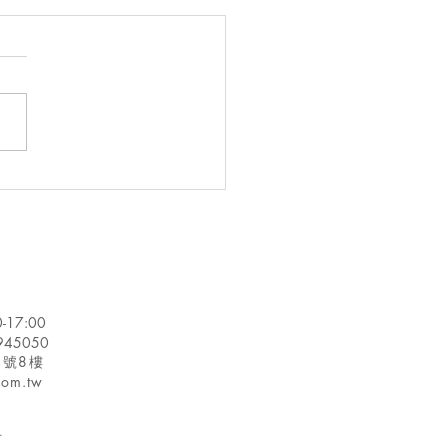
方推薦！外脆內Q耐炙燒
晶年糕/新興的營養健康
選擇：駱駝奶/全球豌豆
市場規模預計將增加
0032萬美元/研究顯示：超
0%的歐洲人減少肉類消費
-17:00
8945050
3號8樓
.com.tw
.