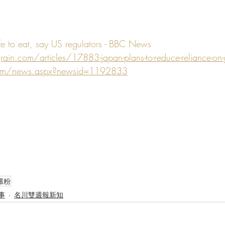
fe to eat, say US regulators - BBC News
in.com/articles/17883-japan-plans-to-reduce-reliance-on-g
com/news.aspx?newsid=1192833
澱粉
事
名川雙週報新知