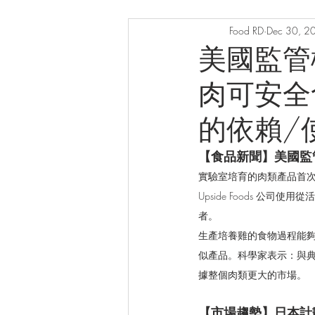
Food RD
Dec 30, 2
美國監管
肉可安全
的依賴/
【食品新聞】美國監
實驗室培育的肉類產品首次
Upside Foods 
者。
生產培養雞的食物過程能
似產品。科學家表示：與典
據整個肉類更大的市場。
【市場趨勢】日本計