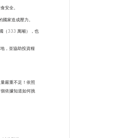
糧食安全。
的國家造成壓力。
國（333 萬噸），也
田轉地，並協助投資糧
取量嚴重不足！依照
有個依據知道如何挑