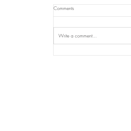
Comments
Write a comment...
如何讓更多人願意買植物蛋？
把它們做成煎餅就對
了/Believer Meats 獲得美國
FDA 核准，並建成全球最大培
養肉工廠/鮮奶油粉+椰漿粉
TRU
Food Sp