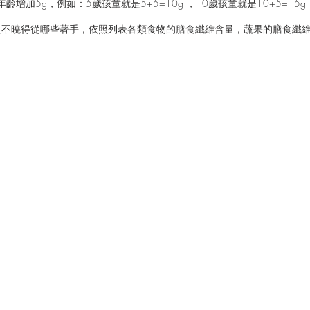
增加5g，例如：5歲孩童就是5+5=10g ，10歲孩童就是10+5=15
又不曉得從哪些著手，依照列表各類食物的膳食纖維含量，蔬果的膳食纖