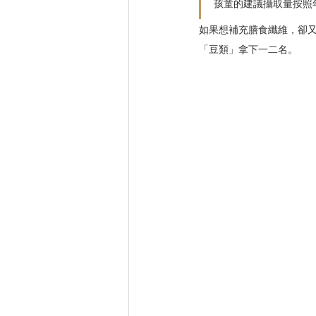
孩童的建議攝取量按照年齡
如果想補充膳食纖維，卻
「豆類」拿下一二名。