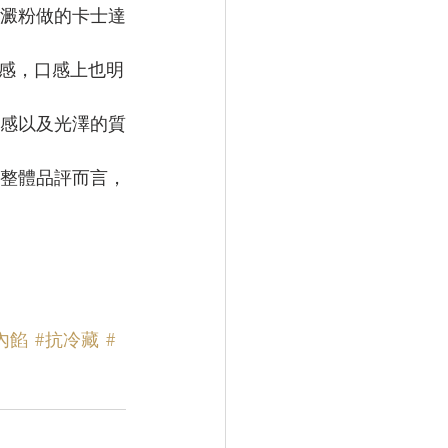
籤澱粉做的卡士達
感，口感上也明
口感以及光澤的質
在整體品評而言，
內餡
#抗冷藏
#