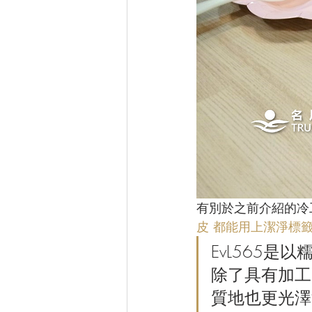
有別於之前介紹的冷
皮 都能用上潔淨標
EvL565
除了具有加工
質地也更光澤