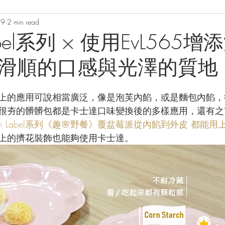
19
2 min read
Label系列 × 使用EvL565
滑順的口感與光澤的質地
上的應用可說相當廣泛，像是泡芙內餡，或是麵包內餡，
很夯的髒髒包都是卡士達口味變換後的多樣應用，還有之
ean Label系列《趣🌸野餐》覆盆莓派從內餡到外皮 都能
上的擠花裝飾也能夠使用卡士達。