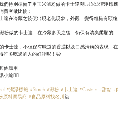
我們特別準備了用玉米澱粉做的卡士達與EvL565潔淨標
消費者做比較：
士達在冷藏之後便出現老化現象，外觀上變得粗糙有顆粒
淨標籤澱粉做的卡士達，在冷藏多天之後，仍保有清爽柔順的
籤澱粉的卡士達，不但保有味道的香濃以及口感清爽的表現，
得許多吃過的人的好評呢！🤩 
／其他應用
編👯‍♀️
bel
#潔淨標籤
#Starch
#澱粉
#卡士達
#Custard
#甜點
#
粉原料貿易商
#食品原料找名川
🙋 