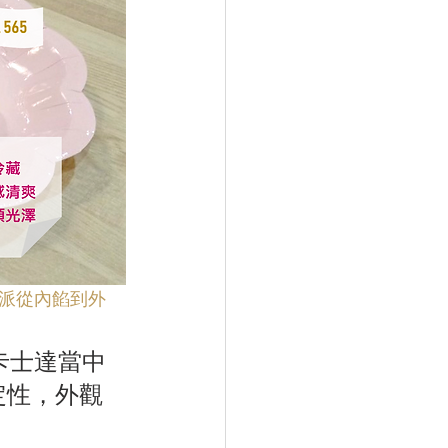
盆莓派從內餡到外
卡士達當中
定性，外觀