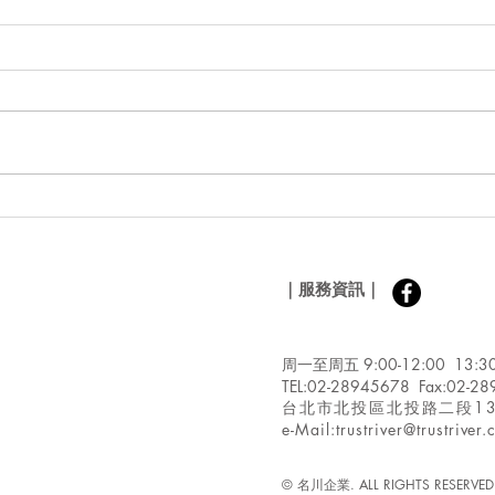
涼糕預拌粉新配方推薦/WHO
一粉
報告：支持部分超加工食品的
酥炸
消費！/全球最大的食品公司
酥炸
​｜服務資訊｜
進軍植物性海鮮食品領域/美
可食
國如何解決大量的垃圾食物?
球糯
32.
周一至周五 9:00-12:00 13:30
ST RIVER
TEL:02-28945678 Fax:02-2
ecialty Ingredients
台北市北投區北投路二段1
e-Mail:
trustriver@trustriver
© 名川企業. ALL RIGHTS RESERVED