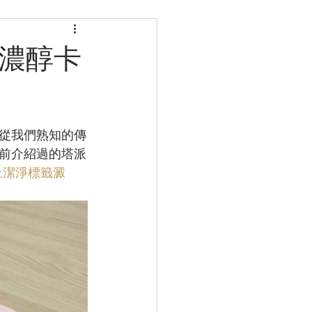
增添濃醇卡
從我們熟知的傳
前介紹過的塔派
用上潔淨標籤澱