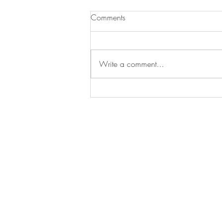
Comments
Write a comment...
新配方推薦！外脆內Q耐炙燒
的水晶年糕/新興的營養健康
飲食選擇：駱駝奶/全球豌豆
澱粉市場規模預計將增加
1,0032萬美元/研究顯示：超
過50%的歐洲人減少肉類消費
TRU
Food Sp