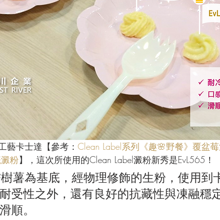
工藝卡士達【參考：
Clean Label系列《趣🌸野餐》覆
籤澱粉
】，這次所使用的Clean Label澱粉新秀是EvL565！
是以糯樹薯為基底，經物理修飾的生粉，使用到
耐受性之外，還有良好的抗藏性與凍融穩
滑順。