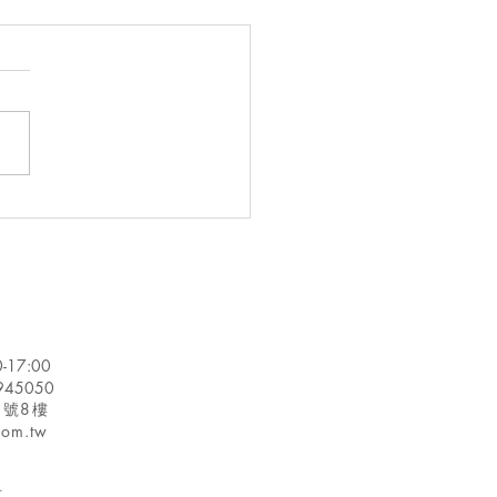
多用！可製作多種炸物的
粉/如何辨識酥炸粉品質?
粉的最佳保存方法/素食
的豌豆乳酪/2028 年全
玉米澱粉市場規模將達到
6 億美元
-17:00
8945050
3號8樓
.com.tw
.