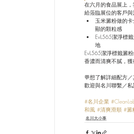
在六月的食品展上，
給蒞臨展位的客戶與
玉米澱粉做的卡
顯的顆粒感
EvL565潔
地
EvL565潔淨標
香濃而清爽不膩，獲
💬想了解詳細配方
歡迎與名川聯繫／私訊小
#名川企業
#CleanLa
和風
#清爽滑順
#澱
名川大小事