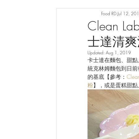
Food RD
Jul 12, 20
Clean 
士達清爽
Updated:
Aug 1, 2019
卡士達在麵包、甜點
統克林姆麵包到日前
的基底【參考：
Cl
粉
】，或是蛋糕甜點