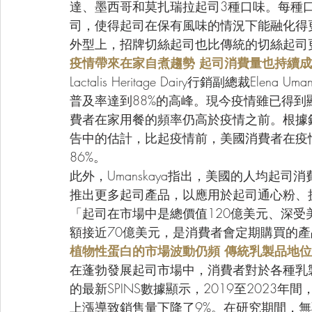
達、墨西哥和莫扎瑞拉起司3種口味。每種口味
司，使得起司在保有風味的情況下能融化得
外型上，招牌切絲起司也比傳統的切絲起司
疫情帶來在家自煮趨勢 起司消費量也持續
Lactalis Heritage Dairy行銷副總裁E
普及率達到88%的高峰。現今疫情雖已得
費者在家用餐的頻率仍高於疫情之前。根據銷售
告中的估計，比起疫情前，美國消費者在疫情
86%。
此外，Umanskaya指出，美國的人均起
推出更多起司產品，以應用於起司通心粉、
「起司在市場中是總價值120億美元、深受
額接近70億美元，是消費者會定期購買的產
植物性蛋白的市場波動仍頻 傳統乳製品地
在蓬勃發展起司市場中，消費者對於各種乳製品替
的最新SPINS數據顯示，2019至2023
上漲導致銷售量下降了9%。在研究期間，