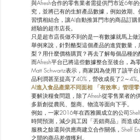
與Afresh合作的零售業者需提供門市近6年
究，並將已有的生鮮產品數據，例如效期、
習慣相結合，讓AI自動推算門市的商品訂
經驗的超市店長。
只是超市店長做不到的是一有數據就馬上做
舉例來說，針對酪梨這個產品的進貨數量，
梨？用什麼價格購買？再去了解每個品種的
而Afresh平台已將這些數據整合至後台，
Matt Schwartz表示，商家因為使用了
品利潤甚至提高了40%，營收成長了2～4%
AI進入食品產業不同面相 「有效率」管理
要解決糧食問題，除了Afresh從零售業
多新創從農民、盤商、物流等面向下手。
例如，一家2016年在西雅圖成立的公司Shel
時間預測，減少員工因「丟錯商品」而造成的食物
服務之餘還與供應商建立合作關係，Shelf 
之間的商品差價獲利。