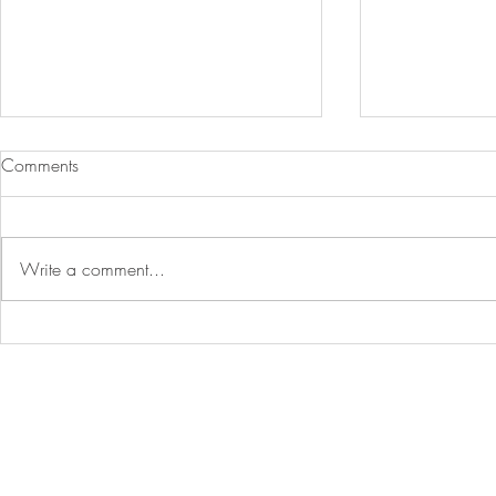
Comments
Write a comment...
植物也能生產乳蛋白！科學家
啤酒副產物
突破 β-酪蛋白製造技術/IFT
奶！Circula
FIRST 2026：蛋白質創新邁向
物飲 Trem
多功能應用新時代/氧化羥丙
排，全球食
基澱粉
勢/羥丙基