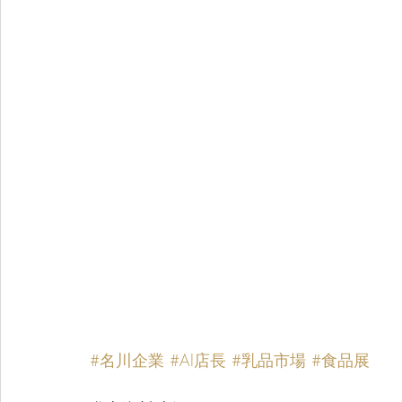
#名川企業
#AI店長
#乳品市場
#食品展