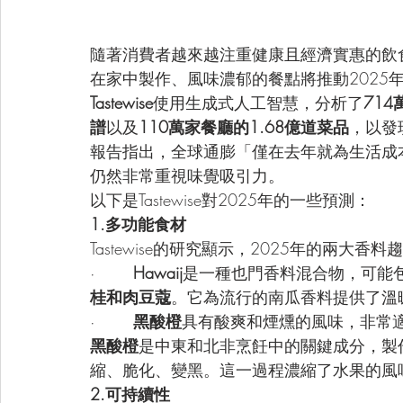
隨著消費者越來越注重健康且經濟實惠的飲
在家中製作、風味濃郁的餐點將推動2025
Tastewise
使用生成式人工智慧，分析了
71
譜
以及
110萬家餐廳的1.68億道菜品
，以發
報告指出，全球通膨「僅在去年就為生活成
仍然非常重視味覺吸引力。
以下是Tastewise對2025年的一些預測：
1.多功能食材
Tastewise的研究顯示，2025年的兩大香料
·       
Hawaij
是一種也門香料混合物，可能
桂和肉豆蔻
。它為流行的南瓜香料提供了溫
·       
黑酸橙
具有酸爽和煙燻的風味，非常
黑酸橙
是中東和北非烹飪中的關鍵成分，製
縮、脆化、變黑。這一過程濃縮了水果的風
2.可持續性