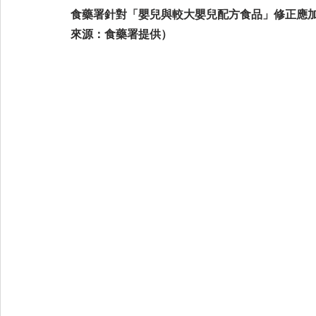
食藥署針對「嬰兒與較大嬰兒配方食品」修正應加
來源：食藥署提供）