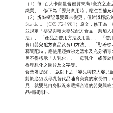
（1）每1百大卡熱量含鐵質未滿1毫克之產
鐵質」，修正為「嬰兒食用時，應注意補充
（2）辨識標記母嬰圖未變更，僅辨識標記文
Standard （CXS 72-1981）原文，
並規定「嬰兒與較大嬰兒配方食品」應加入
法」、 「產品之使用方法及用量」、 「
食用嬰兒配方食品及食用方法」、「顯著標
釋調配時，應使用經煮沸之溫水及充分消毒
另不得標示「人乳化」、「母乳化」或優於
得理想化之圖片及文字等。
食藥署提醒，1歲以下之「嬰兒與較大嬰兒
對於必須以母乳替代品哺育寶寶的家長們，
見，就嬰兒自身狀況來選擇合適的嬰兒與較
品相關資料。