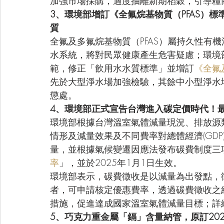
加強市場採購，適度抽離新期稻穀，引導糧
3、環境部增訂《全氟烷基物質（PFAS）
質
全氟及多氟烷基物質（PFAS）屬持久性有
水系統，將對民眾健康產生危害疑慮；環境
範，修正「飲用水水質標準」並增訂
《全氟
先於大型淨水場加強檢驗，其餘中小型淨水
懲處。
4、環境部正式宣告台灣進入碳定價時代！最
環境部根據台灣溫室氣體減量現況、排放源
情形及減量效果及不同費率對總體經濟(GDP)
量，並根據氣候變遷因應法發布碳費制度三項子
率
」，並於2025年1月1日生效。
環境部表示，碳費徵收是以減量為出發點，
者，可申請核定優惠費率，透過碳費徵收之
措施，促進達成國家溫室氣體減量目標；詳
5、巧克力重金屬「鎘」含量納管，原訂202