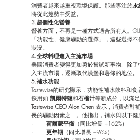
消費者越來越重視環境保護。那些專注於
永
將從此趨勢中受益。
3.超個性化營養
營養方面，不再是一種方式適合所有人。GL
「功能性、健康驅動的選擇」，這些選擇不
狀況。
4.全球料理進入主流市場
美國消費者變得更加勇於嘗試新事物。除了
入主流市場，逐漸取代漢堡和薯條的地位。
5.補水功能
Tastewise的研究顯示，功能性補水飲料
採用如 
凱爾特鹽
和
石榴汁
等新成分，以滿足
Tastewise CEO Alon Chen
 表示，消費者對
長的驅動因素之一。他指出，補水與以下健
·       
荷爾蒙平衡
（同比增長 +162%）
·       
更年期
（同比增長 +96%）