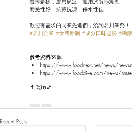
選擇多樣，應用廣泛，適用於製作魚丸
耐受性好、抗藏抗凍，保水性佳
歡迎有需求的同業先進們，洽詢名川業務！
#名川企業
#食農新制
#成分口味趨勢
#磷
參考資料∕來源
https://www.foodnext.net/news/ne
https://www.fooddive.com/news/tastew
Recent Posts