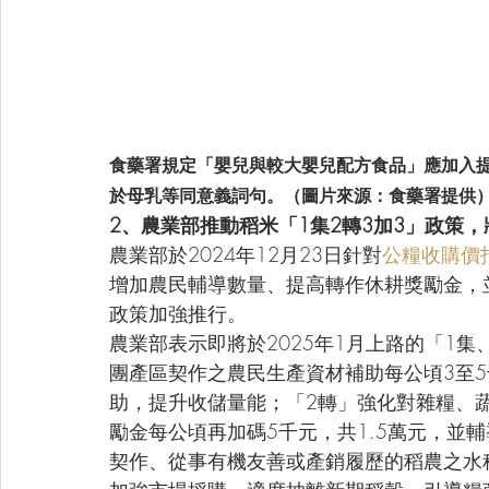
食藥署規定「嬰兒與較大嬰兒配方食品」應加入
於母乳等同意義詞句。（圖片來源：食藥署提供
2、農業部推動稻米「1集2轉3加3」政策
農業部於2024年12月23日針對
公糧收購價
增加農民輔導數量、提高轉作休耕獎勵金，並針
政策加強推行。
農業部表示即將於2025年1月上路的「1集
團產區契作之農民生產資材補助每公頃3至
助，提升收儲量能；「2轉」強化對雜糧、
勵金每公頃再加碼5千元，共1.5萬元，並
契作、從事有機友善或產銷履歷的稻農之水