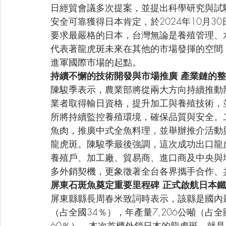
日經貿會議多次提案，並提出科學研究與試
安全可靠獲得日本肯定，於2024年10月
要求最嚴格的日本，台灣無論是養殖管理、
代表著龍虎斑未來在其他的市場發揮的空間
進軍國際市場的起點。
持續不懈的技術開發與市場推廣 產業鏈的
陳駿季表示，農業部將從兩大方向持續推動
業者取得輸日資格，提升加工與養殖技術，
所將持續監控養殖環境，確保品質與安全。
魚肉，推廣中式全魚料理，並舉辦推介活動
龍虎斑。陳駿季最後強調，這次成功出口龍
養殖戶、加工廠、貿易商、進口商及中央與
多外銷契機，更象徵著全台各界攜手合作、
屏東石斑魚奠定重要里程碑 正式啟航日本
屏東縣縣長周春米致詞時表示，該縣是國內
（占全國34％），年產量7,206公噸（占全國
60％）。本次首櫃外銷日本的龍虎斑，就是