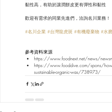
黏性高，有助於讓潤餅皮更有彈性和黏性
歡迎有需求的同業先進們，洽詢名川業務！
#名川企業
#台灣龍虎斑
#有機廢棄物
#水
參考資料∕來源
https://www.foodnext.net/news/ne
https://www.fooddive.com/spons/how-fo
sustainable-organic-was/738973/