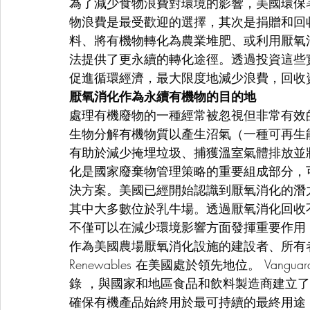
為了減少食物浪費對環境的影響，美國環保
物浪費是最受歡迎的選擇，其次是捐贈和回
料、將有機物轉化為農業堆肥、或利用厭氧
法提供了更永續的轉化途徑。透過投資這些
促進循環經濟，最大限度地減少浪費，回收
厭氧消化作為永續有機物的目的地   
處理有機廢物的一種經常被忽視但非常有效
生物分解有機物質以產生沼氣（一種可再生
有助於減少掩埋垃圾、捕獲溫室氣體排放並
化是國家廢棄物管理策略的重要組成部分，
決方案。美國已經開始認識到厭氧消化的潛
其中大多數位於
乳牛場
。透過厭氧消化回收
不僅可以在減少環境影響方面發揮重要作用
作為美國農場厭氧消化設施的建設者、所有者和
Renewables 在美國處於領先地位。 Va
錄 ，與國家和地區食品和飲料製造商建立
確保有機產品始終用於最可持續的最終用途