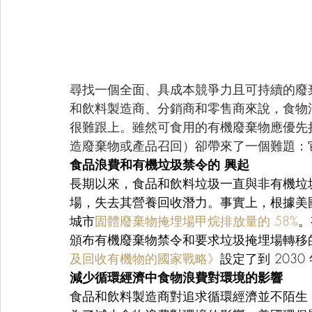
尋找一個全面、具成本競爭力且可持續的廢
和飲料製造商、分銷商和零售商來說，食物
很難跟上。雖然可食用的有機廢棄物應優先
造廢棄物或產品召回）卻帶來了一個難題：
食品浪費和有機垃圾禁令的 興起
長期以來，食品和飲料垃圾一直與非有機垃
場，失去其營養回收潛力。事實上，根據美
城市
固體廢棄物掩埋場甲烷排放量的 58%
。
頒布有機廢棄物禁令和要求垃圾掩埋場轉移
及回收有機物的國家戰略》
設定了到 203
減少循環經濟中食物浪費對環境的影響
食品和飲料製造商對追求循環經濟並不陌生