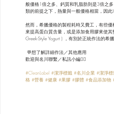
般優格1倍之多、鈣質和乳脂肪則是3倍之
類的前提之下，熱量與一般優格相當，因此
然而，希臘優格的製程耗時又費工，有些優
來提高蛋白質含量，或是添加食用膠來使其變
Greek-Style Yogurt ) ，有別於正
 💬想了解詳細作法／其他應用
歡迎與名川聯繫／私訊小編👯‍♀️ 
#CleanLabel
#潔淨標籤
#名川企業
#潔淨標
格
#營養
#健康
#果膠
#膠體
#食品添加物