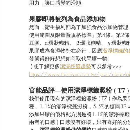
用力，讓口感變的滑順。
果膠即將被列為食品添加物
然而，衛生福利部為了加強食品添加物管理，
使用範圍及限量暨規格標準」第4條、第2條
豆膠、α-環狀糊精、 β-環狀糊精、 γ-環
果膠成為食添物勢在必行，因應
潔淨標籤的
發就得好好想想如何取代果膠一物。 
 ( 想了解更多
潔淨標籤趨勢
可以參考>>> 
https://www.trustriver.com.tw/post/
官能品評—使用潔淨標籤澱粉 ( T7
我們使用現有的潔淨標籤澱粉 ( T7 ) 作
種，1.1%的潔淨標籤澱粉，5.5%的糖與83.
添加果膠的優格配方則是將1.1%的潔淨標
兩者的口感 ( 口感沒有好壞，只有喜好的分別
潔淨標籤澱粉做的優格
口感較清爽滑順