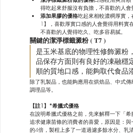
得吃起來舒服沒有負擔，不喜歡的人會
添加果膠的優格
吃起來相較濃稠厚實，
1】，喜歡厚實口感的人會覺得用料實
不喜歡的人覺得吃久、吃多容易膩。
關鍵的潔淨標籤澱粉 ( T7 ) 
是玉米基底的物理性修飾澱粉
品保存方面則有良好的凍融穩
順的質地口感，能夠取代食品
除了乳製品，也能夠應用在烘焙品、中式傳
調理品等。
【註1】*希臘式優格
在說明希臘式優格之前，先來解釋一下「希臘優格」
追求健康苗條的消費者的喜愛，原因是：與
的4倍，製程上多了一道過濾多餘水分、乳