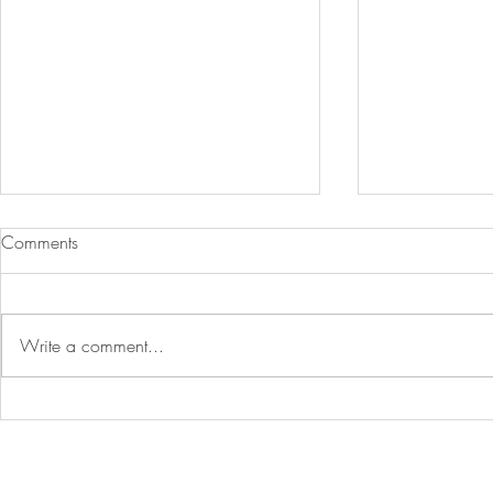
Comments
Write a comment...
新配方推薦！外脆內Q耐炙燒
涼糕預拌粉
的水晶年糕/新興的營養健康
報告：支持
飲食選擇：駱駝奶/全球豌豆
消費！/全